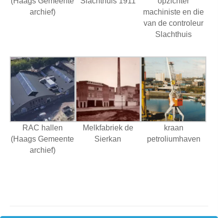
(Haags Gemeente
Slachthuis 1911
opzichter
archief)
machiniste en die
van de controleur
Slachthuis
RAC hallen
Melkfabriek de
kraan
(Haags Gemeente
Sierkan
petroliumhaven
archief)