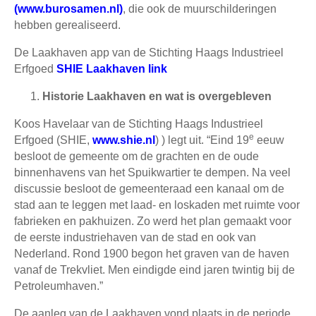
(
www.burosamen.nl
)
, die ook de muurschilderingen
hebben gerealiseerd.
De Laakhaven app van de Stichting Haags Industrieel
Erfgoed
SHIE Laakhave
n link
Historie Laakhaven en wat is overgebleven
Koos Havelaar van de Stichting Haags Industrieel
e
Erfgoed (SHIE,
www.shie.nl
) ) legt uit. “Eind 19
eeuw
besloot de gemeente om de grachten en de oude
binnenhavens van het Spuikwartier te dempen. Na veel
discussie besloot de gemeenteraad een kanaal om de
stad aan te leggen met laad- en loskaden met ruimte voor
fabrieken en pakhuizen. Zo werd het plan gemaakt voor
de eerste industriehaven van de stad en ook van
Nederland. Rond 1900 begon het graven van de haven
vanaf de Trekvliet. Men eindigde eind jaren twintig bij de
Petroleumhaven.”
De aanleg van de Laakhaven vond plaats in de periode