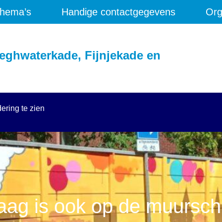
hema’s
Handige contactgegevens
Org
eghwaterkade, Fijnjekade en
ering te zien
ag is ook op de muurschi