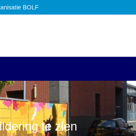
anisatie BOLF
ldering te zien