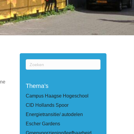
ine
Thema’s
Campus Haagse Hogeschool
CID Hollands Spoor
Energietransitie/ autodelen
Escher Gardens
Groenvoorziening/leefbaarheid