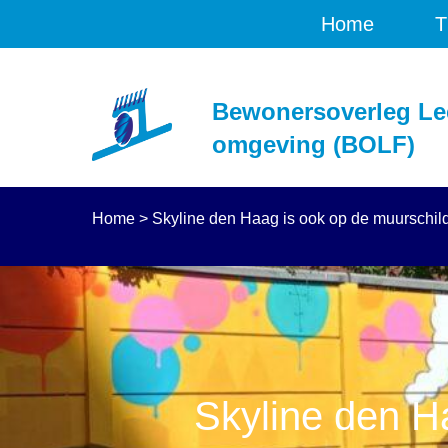
Home
T
Bewonersoverleg Le
omgeving (BOLF)
Home
>
Skyline den Haag is ook op de muurschild
Skyline den Ha