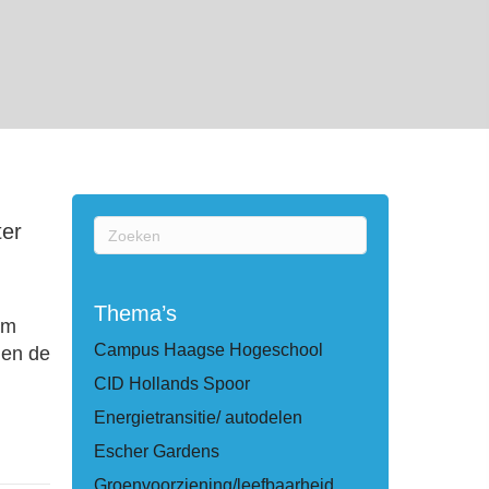
ter
Thema’s
um
Campus Haagse Hogeschool
 en de
CID Hollands Spoor
Energietransitie/ autodelen
Escher Gardens
Groenvoorziening/leefbaarheid