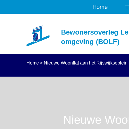
Home
T
Bewonersoverleg Le
omgeving (BOLF)
Home
>
Nieuwe Woonflat aan het Rijswijkseplein 
Nieuwe Woonf