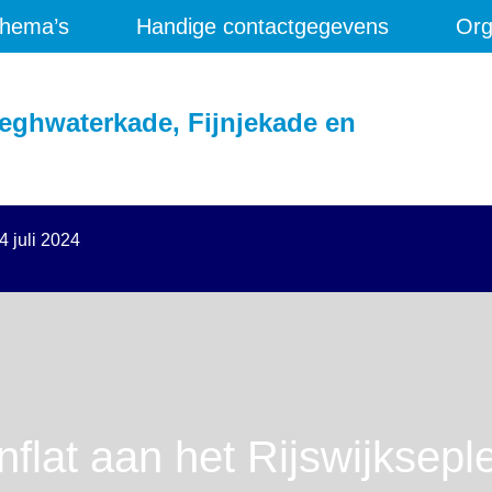
hema’s
Handige contactgegevens
Org
eghwaterkade, Fijnjekade en
4 juli 2024
lat aan het Rijswijkseplei