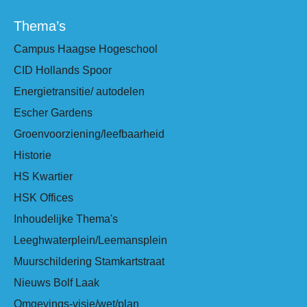
Thema’s
Campus Haagse Hogeschool
CID Hollands Spoor
Energietransitie/ autodelen
Escher Gardens
Groenvoorziening/leefbaarheid
Historie
HS Kwartier
HSK Offices
Inhoudelijke Thema's
Leeghwaterplein/Leemansplein
Muurschildering Stamkartstraat
Nieuws Bolf Laak
Omgevings-visie/wet/plan