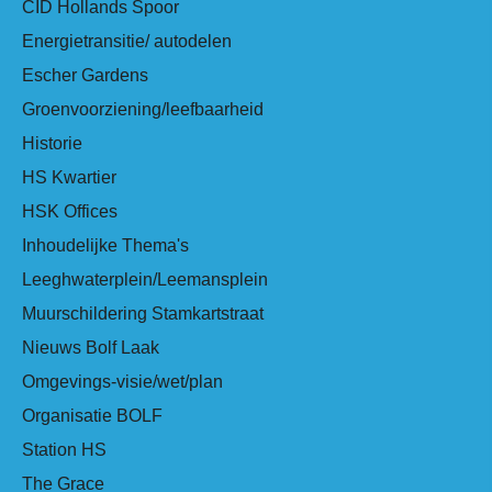
CID Hollands Spoor
Energietransitie/ autodelen
Escher Gardens
Groenvoorziening/leefbaarheid
Historie
HS Kwartier
HSK Offices
Inhoudelijke Thema's
Leeghwaterplein/Leemansplein
Muurschildering Stamkartstraat
Nieuws Bolf Laak
Omgevings-visie/wet/plan
Organisatie BOLF
Station HS
The Grace