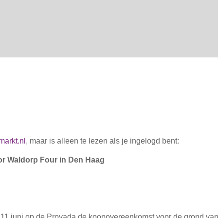
markt.nl
, maar is alleen te lezen als je ingelogd bent:
or Waldorp Four in Den Haag
11 juni op de Provada de koopovereenkomst voor de grond va