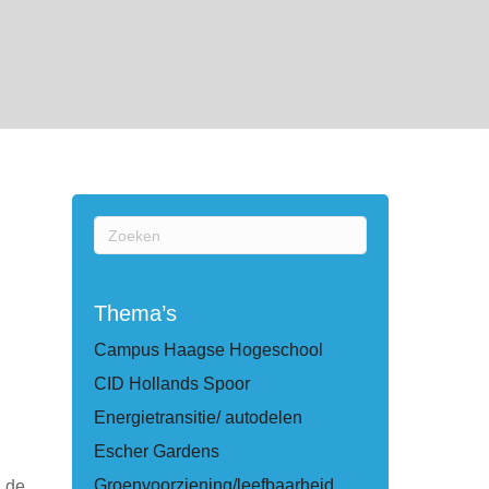
Thema’s
Campus Haagse Hogeschool
CID Hollands Spoor
Energietransitie/ autodelen
Escher Gardens
Groenvoorziening/leefbaarheid
n de