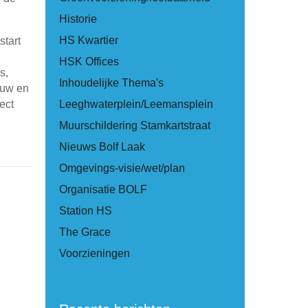
Historie
HS Kwartier
tart
HSK Offices
s,
Inhoudelijke Thema's
ouw en
ect
Leeghwaterplein/Leemansplein
Muurschildering Stamkartstraat
Nieuws Bolf Laak
Omgevings-visie/wet/plan
Organisatie BOLF
Station HS
The Grace
Voorzieningen