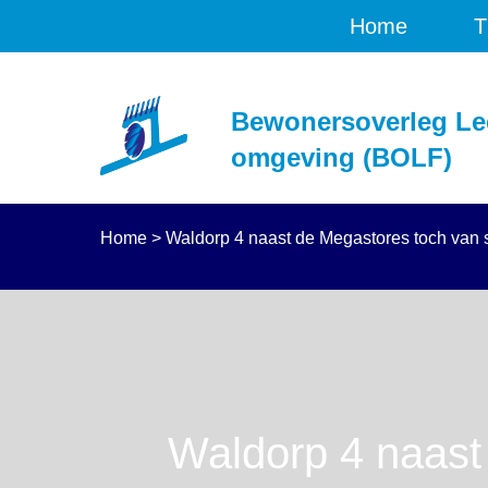
Home
T
Bewonersoverleg Le
omgeving (BOLF)
Home
>
Waldorp 4 naast de Megastores toch van s
Waldorp 4 naast 