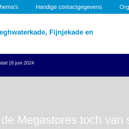
hema’s
Handige contactgegevens
Org
eghwaterkade, Fijnjekade en
tart 18 juni 2024
de Megastores toch van s