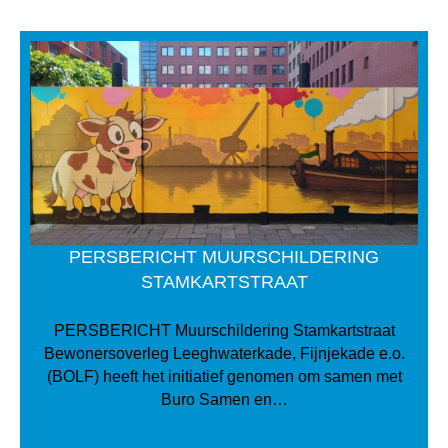
PERSBERICHT MUURSCHILDERING
STAMKARTSTRAAT
PERSBERICHT Muurschildering Stamkartstraat
Bewonersoverleg Leeghwaterkade, Fijnjekade e.o.
(BOLF) heeft het initiatief genomen om samen met
Buro Samen en…